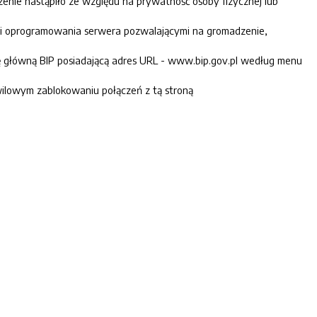
zenie nastąpiło ze względu na prywatność osoby fizycznej lub
ami oprogramowania serwera pozwalającymi na gromadzenie,
nę główną BIP posiadającą adres URL - www.bip.gov.pl według menu
ilowym zablokowaniu połączeń z tą stroną