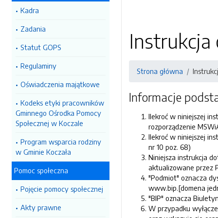
Kadra
Zadania
Instrukcja
Statut GOPS
Regulaminy
Strona główna
Instrukc
Oświadczenia majątkowe
Informacje pods
Kodeks etyki pracowników
Gminnego Ośrodka Pomocy
Ilekroć w niniejszej in
Społecznej w Koczale
rozporządzenie MSWiA 
Ilekroć w niniejszej i
Program wsparcia rodziny
nr 10 poz. 68)
w Gminie Koczała
Niniejsza instrukcja 
aktualizowane przez 
Pomoc społeczna
"Podmiot" oznacza dys
www.bip.[domena jedn
Pojęcie pomocy społecznej
"BIP" oznacza Biuletyn
Akty prawne
W przypadku wyłączeni