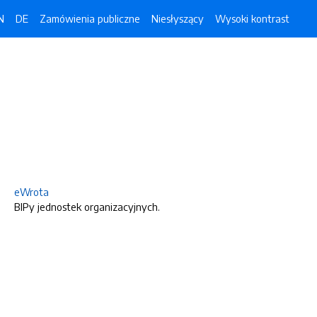
N
DE
Zamówienia publiczne
Niesłyszący
Wysoki kontrast
eWrota
BIPy jednostek organizacyjnych.