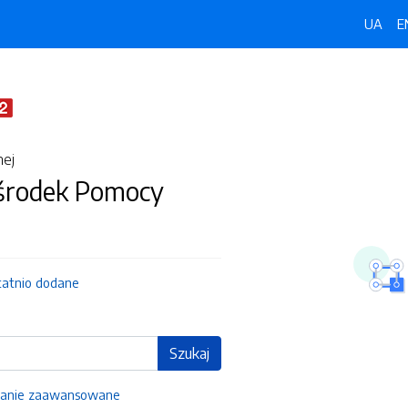
UA
E
nej
środek Pomocy
tatnio dodane
Szukaj
anie zaawansowane