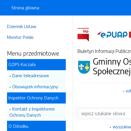
Strona główna
Dziennik Ustaw
Monitor Polski
Biuletyn Informacji Publicz
Menu przedmiotowe
Gminny O
GOPS Koczała
Społecznej
Dane teleadresowe
Obowiązek informacyjny
os
Inspektor Ochrony Danych
Kontakt z Inspektorem
Wyszukiwarka
Ochrony Danych
O Ośrodku
wyszukiw