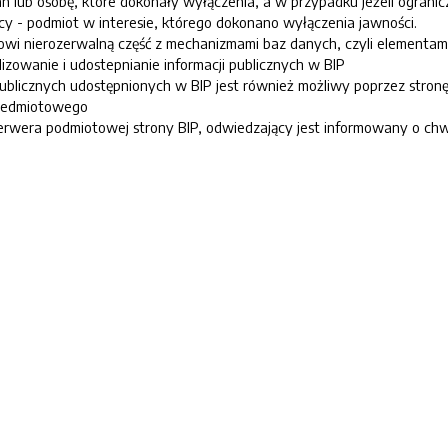
an lub osobę, które dokonały wyłączenia, a w przypadku jeżeli ogranic
rcy - podmiot w interesie, którego dokonano wyłączenia jawności.
anowi nierozerwalną część z mechanizmami baz danych, czyli element
izowanie i udostepnianie informacji publicznych w BIP
publicznych udostępnionych w BIP jest również możliwy poprzez stro
zedmiotowego
erwera podmiotowej strony BIP, odwiedzający jest informowany o chw